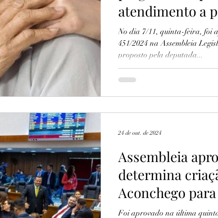
atendimento a p
câncer
No dia 7/11, quinta-feira, foi
451/2024 na Assembleia Legis
proposto pela deputada...
24 de out. de 2024
Assembleia apro
determina criaç
Aconchego para
neurodiversas
Foi aprovado na última quinta