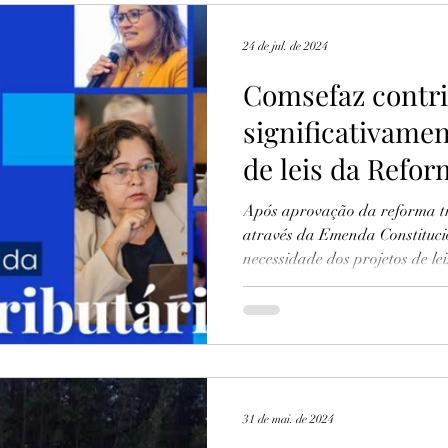
24 de jul. de 2024
Comsefaz contri
significativame
de leis da Refor
Após aprovação da reforma tri
através da Emenda Constituci
necessidade dos projetos de leis
31 de mai. de 2024