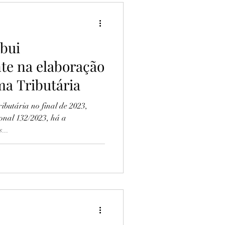
bui
nte na elaboração
ma Tributária
butária no final de 2023,
onal 132/2023, há a
...