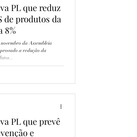
va PL que reduz
S de produtos da
ra 8%
e novembro da Assembleia
aprovado a redução da
utos...
va PL que prevê
evenção e