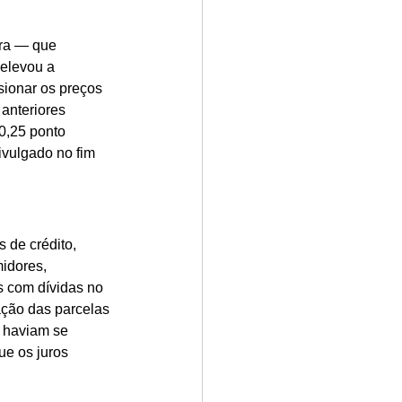
rra — que 
 elevou a 
sionar os preços 
anteriores 
0,25 ponto 
ivulgado no fim 
 de crédito, 
idores, 
s com dívidas no 
ação das parcelas 
 haviam se 
e os juros 