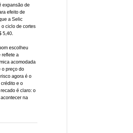
ê expansão de 
a efeito de 
ue a Selic 
 ciclo de cortes 
$ 5,40.
opom escolheu 
reflete a 
nômica acomodada 
e o preço do 
risco agora é o 
crédito e o 
recado é claro: o 
 acontecer na 