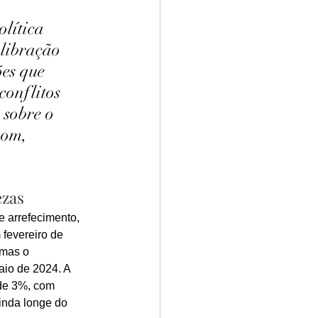
lítica 
alibração 
es que 
onflitos 
 sobre o 
pom, 
ezas
 arrefecimento, 
fevereiro de 
 mas o 
io de 2024. A 
de 3%, com 
ainda longe do 