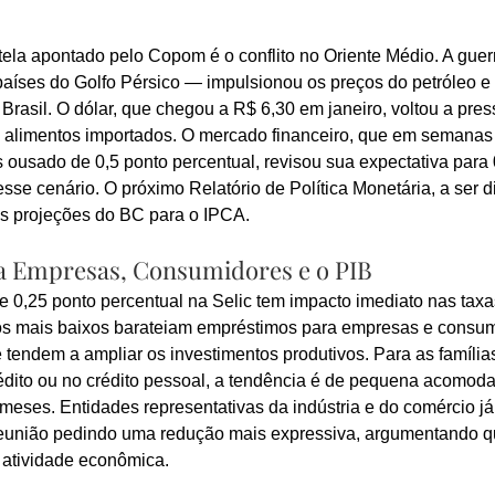
utela apontado pelo Copom é o conflito no Oriente Médio. A gue
 países do Golfo Pérsico — impulsionou os preços do petróleo e
 Brasil. O dólar, que chegou a R$ 6,30 em janeiro, voltou a pres
 alimentos importados. O mercado financeiro, que em semanas 
 ousado de 0,5 ponto percentual, revisou sua expectativa para 
sse cenário. O próximo Relatório de Política Monetária, a ser d
as projeções do BC para o IPCA.
 Empresas, Consumidores e o PIB
e 0,25 ponto percentual na Selic tem impacto imediato nas taxas
os mais baixos barateiam empréstimos para empresas e consum
tendem a ampliar os investimentos produtivos. Para as família
crédito ou no crédito pessoal, a tendência é de pequena acomod
meses. Entidades representativas da indústria e do comércio já
eunião pedindo uma redução mais expressiva, argumentando qu
 atividade econômica.