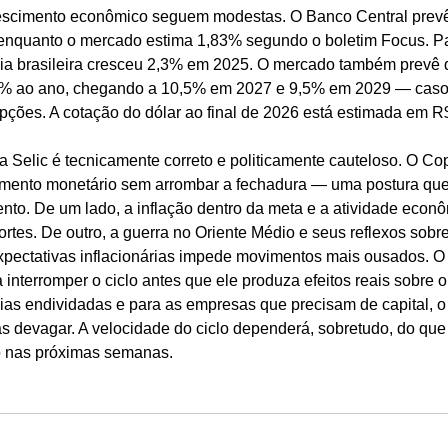
rescimento econômico seguem modestas. O Banco Central prev
enquanto o mercado estima 1,83% segundo o boletim Focus. Par
a brasileira cresceu 2,3% em 2025. O mercado também prevê q
% ao ano, chegando a 10,5% em 2027 e 9,5% em 2029 — caso o
upções. A cotação do dólar ao final de 2026 está estimada em R
na Selic é tecnicamente correto e politicamente cauteloso. O C
xamento monetário sem arrombar a fechadura — uma postura que 
to. De um lado, a inflação dentro da meta e a atividade eco
 cortes. De outro, a guerra no Oriente Médio e seus reflexos sobr
expectativas inflacionárias impede movimentos mais ousados. O 
interromper o ciclo antes que ele produza efeitos reais sobre o 
ias endividadas e para as empresas que precisam de capital, o 
as devagar. A velocidade do ciclo dependerá, sobretudo, do que
o nas próximas semanas.