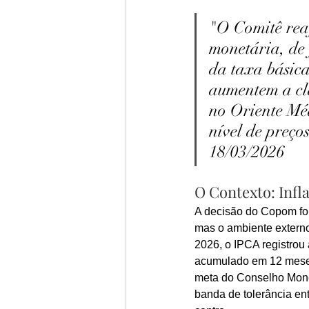
"O Comitê reaf
monetária, de 
da taxa básica
aumentem a cla
no Oriente Médi
nível de preç
18/03/2026
O Contexto: Infl
A decisão do Copom foi
mas o ambiente externo
2026, o IPCA registrou
acumulado em 12 meses
meta do Conselho Mone
banda de tolerância ent