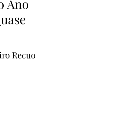
ao Ano
Quase
iro Recuo 