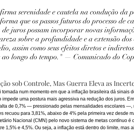
irma serenidade e cautela na condução da po
forma que os passos futuros do processo de c
 de juros possam incorporar novas informaçõ
reza sobre a profundidade e a extensão dos c
o, assim como seus efeitos diretos e indiretos
os ao longo do tempo." — Comunicado do Co
ação sob Controle, Mas Guerra Eleva as Incert
 tomada num momento em que a inflação brasileira dá sinais de
 impede uma postura mais agressiva na redução dos juros. Em 
 alta de 0,7% — pressionado pelas mensalidades escolares —,
 recuou para 3,81%, abaixo de 4% pela primeira vez desde ma
tário Nacional (CMN) pelo novo sistema de metas contínuo é 
re 1,5% e 4,5%. Ou seja, a inflação está dentro do limite, mas 