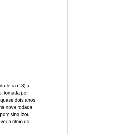
a-feira (18) a 
o, tomada por 
 quase dois anos 
ma nova rodada 
opom sinalizou 
ver o ritmo do 