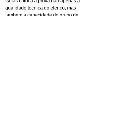
Goiás coloca à prova não apenas a 
qualidade técnica do elenco, mas 
também a capacidade do grupo de 
manter o rendimento longe do 
Castelão. Com Tibúrcio na zaga — um 
jogador que conhece o terreno como 
poucos — o MAC tem boas razões 
para acreditar em um resultado positivo.
A historia de Tibúrcio é representativa 
do futebol interiorano brasileiro: um 
jogador que construiu sua carreira 
passo a passo, passando por vários 
clubes de Goiás antes de dar o salto 
para o cenario nacional com o 
Maranhão. Seu perfil é o de um atleta 
experiente, que não se impressiona 
com adversários nem com ambientes 
hostis. A nona rodada da Serie C será 