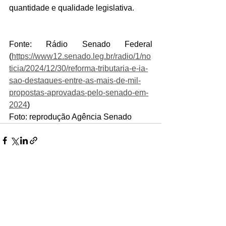
quantidade e qualidade legislativa.
Fonte: Rádio Senado Federal 
(
https://www12.senado.leg.br/radio/1/no
ticia/2024/12/30/reforma-tributaria-e-ia-
sao-destaques-entre-as-mais-de-mil-
propostas-aprovadas-pelo-senado-em-
2024
)
Foto: reprodução Agência Senado
Ver tudo
Posts recentes