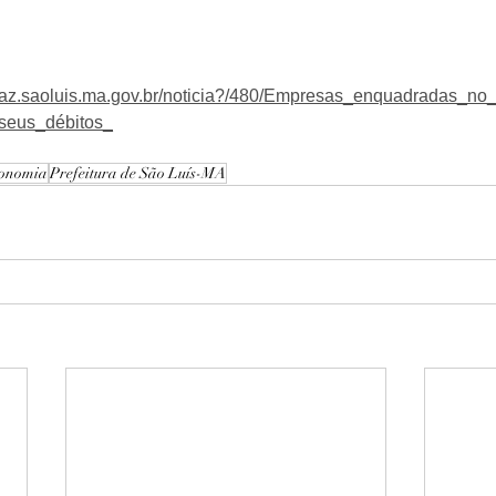
faz.saoluis.ma.gov.br/noticia?/480/Empresas_enquadradas_n
seus_débitos_
onomia
Prefeitura de São Luís-MA