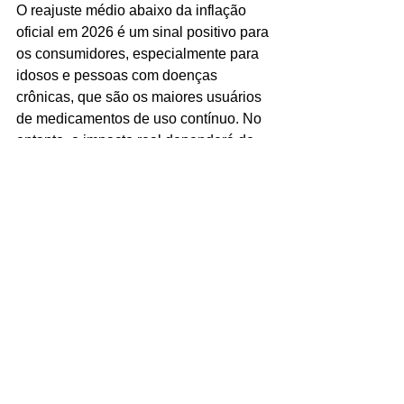
O reajuste médio abaixo da inflação 
oficial em 2026 é um sinal positivo para 
os consumidores, especialmente para 
idosos e pessoas com doenças 
crônicas, que são os maiores usuários 
de medicamentos de uso contínuo. No 
entanto, o impacto real dependerá de 
quanto cada fabricante e farmácia 
decidirá efetivamente repassar ao 
consumidor. A regulação por níveis de 
concorrência é um mecanismo que 
tenta equilibrar a sustentabilidade do 
setor com a proteção do bolso do 
cidadão — e o histórico recente de 
redução nos índices sugere que a 
política vem funcionando. O próximo 
passo seria uma maior transparência 
sobre a adoção efetiva desses tetos 
pelas empresas, para que o 