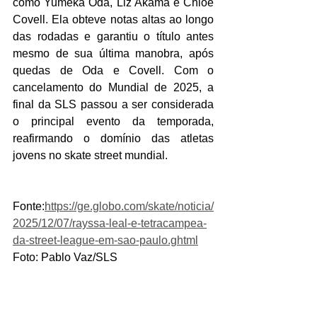
como Yumeka Oda, Liz Akama e Chloe 
Covell. Ela obteve notas altas ao longo 
das rodadas e garantiu o título antes 
mesmo de sua última manobra, após 
quedas de Oda e Covell. Com o 
cancelamento do Mundial de 2025, a 
final da SLS passou a ser considerada 
o principal evento da temporada, 
reafirmando o domínio das atletas 
jovens no skate street mundial.
Fonte:
https://ge.globo.com/skate/noticia/
2025/12/07/rayssa-leal-e-tetracampea-
da-street-league-em-sao-paulo.ghtml
Foto: Pablo Vaz/SLS