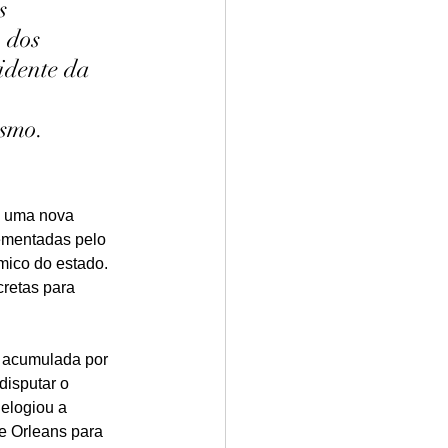
s 
 dos 
idente da 
 
ismo.
e uma nova 
ementadas pelo 
ico do estado. 
retas para 
 acumulada por 
disputar o 
elogiou a 
de Orleans para 