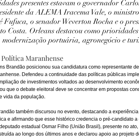
idades presentes estavam o governador Carlo
esidente da ALEMA Iracema Vale, o ministro
é Fufuca, o senador Weverton Rocha e o pres
o Costa. Orleans destacou como prioridades
, modernização portuária, agronegócio e tur
 Política Maranhense
ans Brandão posicionou sua candidatura como representante d
ranhense. Defendeu a continuidade das políticas públicas impl
mpliação de investimentos voltados ao desenvolvimento econôm
tou que o debate eleitoral deve se concentrar em propostas conc
e vida da população.
randão também discursou no evento, destacando a experiência
ca e afirmando que esse histórico credencia o pré-candidato a 
eputado estadual Osmar Filho (União Brasil), presente no ato, 
nstruída ao longo dos últimos anos e declarou apoio ao projeto 