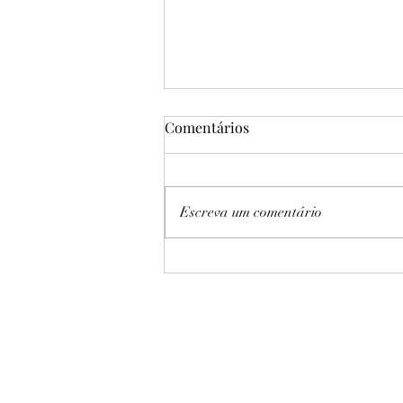
Comentários
Escreva um comentário
Sampaio Basquete vence
Cerrado por 61 a 46 no Jogo 3
e garante quinta final
consecutiva da LBF