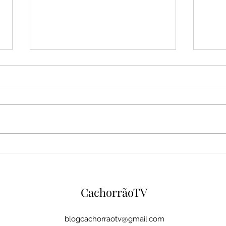
Espanha domina Argentina,
Mara
vence na prorrogação e
eleit
conquista o bicampeonato
elei
mundial
MA
CachorrãoTV
blogcachorraotv@gmail.com