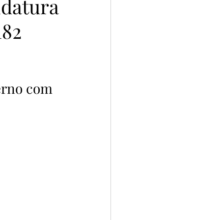
idatura
182
erno com 