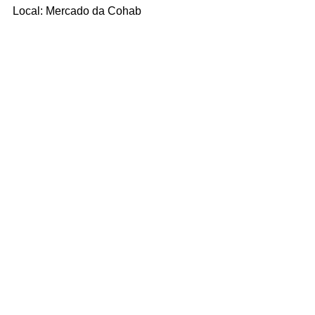
Local: Mercado da Cohab
Hora: 17h às 18h
Local: Feirinha da Cohab
Programação no site da 
Prefeitura de 
São Luis-MA
Prefeitura de São Luís-MA
Notícias
Cultura
Carnaval
Bailinho de Carnaval nas Feiras e Mercados
Ver tudo
Posts recentes