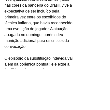
nas cores da bandeira do Brasil, vive a 
expectativa de ser incluído pela 
primeira vez entre os escolhidos do 
técnico italiano, que havia reconhecido 
uma evolução do jogador. A atuação 
apagada no domingo, porém, deu 
munição adicional para os críticos da 
convocação.
O episódio da substituição indevida vai 
além da polêmica pontual: ele expe a 
fragilidade dos mecanismos de 
contróle das equipes de arbitragem no 
futebol brasileiro, em um jogo com 45 
mil pessoas nas arquibancadas e 
transmissão nacional. Para o Santos, a 
derrota é um sinal de alerta severo: o 
clube precisa encontrar consistência 