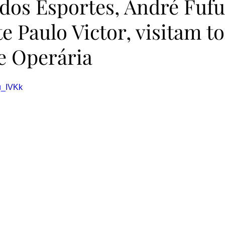
 dos Esportes, André Fufu
e Paulo Victor, visitam t
e Operária
u_IVKk