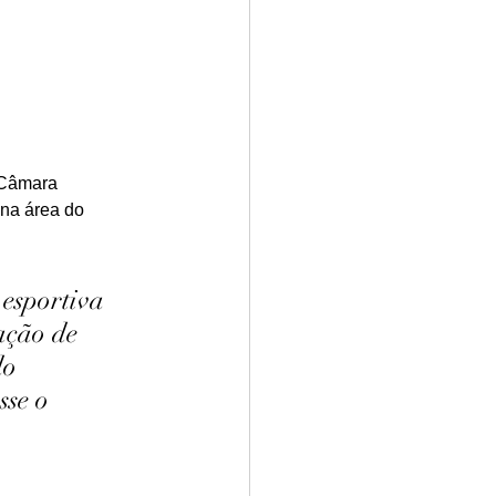
 Câmara 
 na área do 
esportiva 
ação de 
do 
sse o 