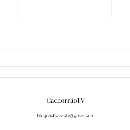
Espanha domina Argentina,
Mara
vence na prorrogação e
eleit
conquista o bicampeonato
elei
mundial
MA
CachorrãoTV
blogcachorraotv@gmail.com