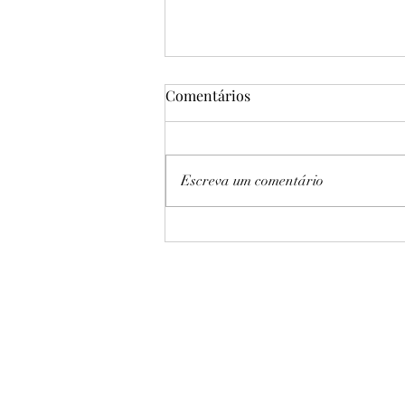
Comentários
Escreva um comentário
Sampaio Basquete vence
Cerrado por 61 a 46 no Jogo 3
e garante quinta final
consecutiva da LBF