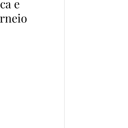
ca e
orneio