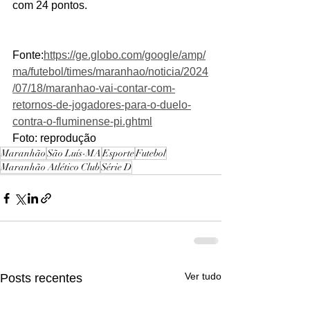
com 24 pontos. 
Fonte:
https://ge.globo.com/google/amp/
ma/futebol/times/maranhao/noticia/2024
/07/18/maranhao-vai-contar-com-
retornos-de-jogadores-para-o-duelo-
contra-o-fluminense-pi.ghtml
Foto: reprodução 
Maranhão
São Luís-MA
Esporte
Futebol
Maranhão Atlético Club
Série D
Ver tudo
Posts recentes