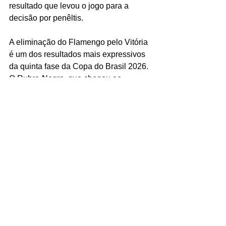
resultado que levou o jogo para a 
decisão por penêltis.
A eliminação do Flamengo pelo Vitória 
é um dos resultados mais expressivos 
da quinta fase da Copa do Brasil 2026. 
O Rubro-Negro, que chegou ao 
Barradão como favorito e com a 
vantagem do resultado do primeiro 
jogo, saiu cedo do torneio diante de um 
time que compensou a desvantagem 
técnica com organização, pressão da 
torcida e oportunismo nos momentos 
decisivos. Para o Vitória, a 
classificação representa um feito de 
prestígio esportivo e uma importante 
injeção de ânimo para a sequência da 
temporada. O Leão agora aguarda o 
sorteio das oitavas de final, que 