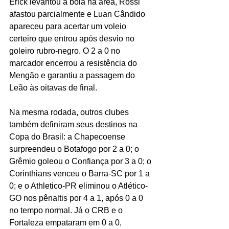
Erick levantou a bola na área, Rossi 
afastou parcialmente e Luan Cândido 
apareceu para acertar um voleio 
certeiro que entrou após desvio no 
goleiro rubro-negro. O 2 a 0 no 
marcador encerrou a resistência do 
Mengão e garantiu a passagem do 
Leão às oitavas de final.
Na mesma rodada, outros clubes 
também definiram seus destinos na 
Copa do Brasil: a Chapecoense 
surpreendeu o Botafogo por 2 a 0; o 
Grêmio goleou o Confiança por 3 a 0; o 
Corinthians venceu o Barra-SC por 1 a 
0; e o Athletico-PR eliminou o Atlético-
GO nos pênaltis por 4 a 1, após 0 a 0 
no tempo normal. Já o CRB e o 
Fortaleza empataram em 0 a 0, 