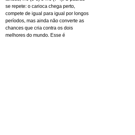
se repete: o carioca chega perto, 
compete de igual para igual por longos 
períodos, mas ainda não converte as 
chances que cria contra os dois 
melhores do mundo. Esse é 
exatamente o patamar de 
desenvolvimento de um jogador que, 
com 19 anos, já é o 39º do mundo. 
Com a eliminação, Fonseca agora mira 
a temporada de saibro europeu: 
Masters 1000 de Monte Carlo, ATP 500 
de Munique e Masters 1000 de Madri, 
com final prevista para 3 de maio.
O tênis brasileiro raramente viveu uma 
semana como esta. Em oito dias, João 
Fonseca enfrentou o número 2 e o 
número 1 do mundo em Masters 1000 