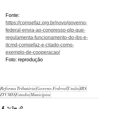
Fonte: 
https://comsefaz.org.br/novo/governo-
federal-envia-ao-congresso-plp-que-
regulamenta-funcionamento-do-ibs-e-
itcmd-comsefaz-e-citado-como-
exemplo-de-cooperacao/
Foto: reprodução
Reforma Tributária
Governo Federal
União
IBS
ITCMD
Estados
Municípios