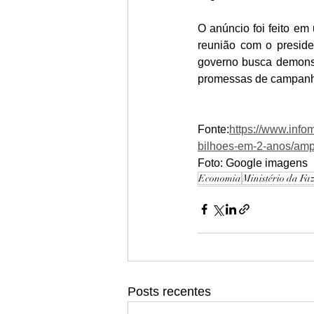
O anúncio foi feito e
reunião com o presiden
governo busca demonst
promessas de campanha,
Fonte:
https://www.info
bilhoes-em-2-anos/amp
Foto: Google imagens 
Economia
Ministério da Fa
Posts recentes