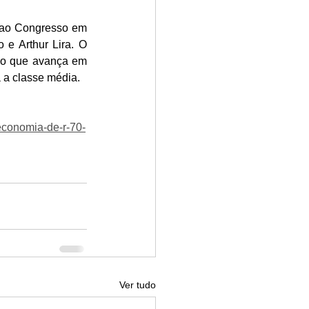
 ao Congresso em 
 e Arthur Lira. O 
po que avança em 
 a classe média.
economia-de-r-70-
Ver tudo