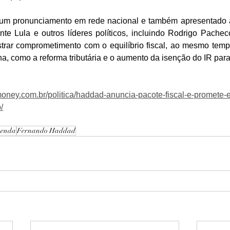
m um pronunciamento em rede nacional e também apresentado
te Lula e outros líderes políticos, incluindo Rodrigo Pacheco
rar comprometimento com o equilíbrio fiscal, ao mesmo tem
 como a reforma tributária e o aumento da isenção do IR para
money.com.br/politica/haddad-anuncia-pacote-fiscal-e-promete-
/
zenda
Fernando Haddad