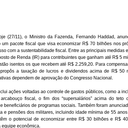
je (27/11), o Ministro da Fazenda, Fernando Haddad, anunc
 um pacote fiscal que visa economizar R$ 70 bilhões nos pró
o com a sustentabilidade fiscal. Entre as principais medidas e
osto de Renda (IR) para contribuintes que ganham até R$ 5 mil 
estão isentos os que recebem até R$ 2.259,20. Para compensar
propôs a taxação de lucros e dividendos acima de R$ 50 m
ciativas dependem de aprovação do Congresso Nacional.
nclui ações voltadas ao controle de gastos públicos, como a in
arcabouço fiscal, o fim dos “supersalários” acima do teto co
de beneficiários de programas sociais. Também foram anuncia
a e pensões dos militares, incluindo idade mínima de 55 anos 
 têm o potencial de economizar entre R$ 30 bilhões e R$ 40 
a equipe econômica.