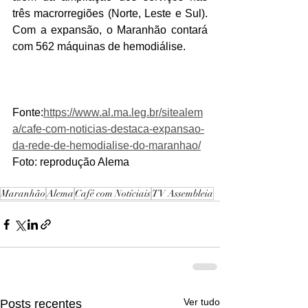
três macrorregiões (Norte, Leste e Sul). 
Com a expansão, o Maranhão contará 
com 562 máquinas de hemodiálise. 
Fonte:
https://www.al.ma.leg.br/sitealem
a/cafe-com-noticias-destaca-expansao-
da-rede-de-hemodialise-do-maranhao/
Foto: reprodução Alema
Maranhão
Alema
Café com Notíciais
TV Assembleia
Ver tudo
Posts recentes