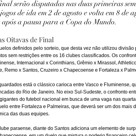
final serão disputadas nas duas primeiras se
ogos de ida em 2 de agosto e volta em 8 de ag
 após a pausa para a Copa do Mundo.
s Oitavas de Final
uelos definidos pelo sorteio, que desta vez não utilizou divisão 
os sem restrições entre os 16 clubes classificados. Os confront
nse, Internacional x Corinthians, Grêmio x Mirassol, Athletico
e, Remo x Santos, Cruzeiro x Chapecoense e Fortaleza x Palme
guardados está o clássico carioca entre Vasco e Fluminense, q
cadas do Rio de Janeiro. No eixo Sul-Sudeste, o confronto entr
gigantes do futebol nacional em busca de uma vaga nas quartas 
uelo entre Fortaleza e Palmeiras, que deverá ser um dos mais d
cnica das duas equipes.
ube paraense, diante do Santos adiciona um elemento de surpr
Chapecoense, em um duelo que mistura o poderio financeiro cel