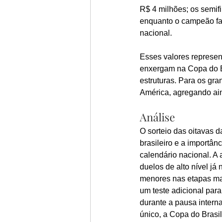
R$ 4 milhões; os semif
enquanto o campeão fat
nacional.
Esses valores represen
enxergam na Copa do Br
estruturas. Para os gra
América, agregando ain
Análise
O sorteio das oitavas 
brasileiro e a importân
calendário nacional. A
duelos de alto nível já
menores nas etapas ma
um teste adicional par
durante a pausa intern
único, a Copa do Brasi