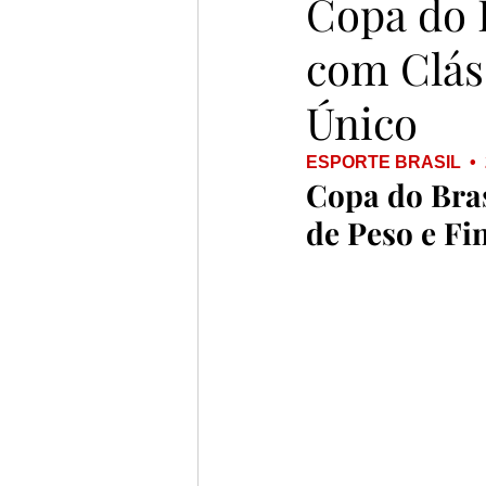
Copa do B
com Cláss
Único
ESPORTE BRASIL  •  
Copa do Bras
de Peso e Fi