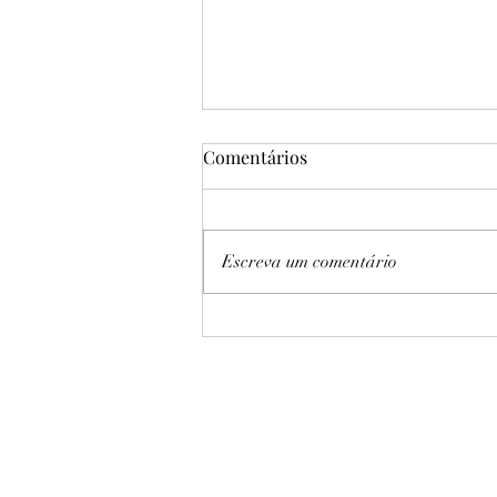
Comentários
Escreva um comentário
Sampaio Basquete vence
Cerrado por 61 a 46 no Jogo 3
e garante quinta final
consecutiva da LBF