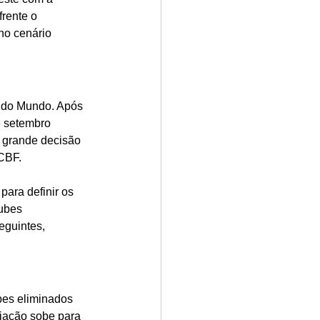
frente o 
no cenário 
a do Mundo. Após 
e setembro 
A grande decisão 
 CBF.
ara definir os 
ubes 
eguintes, 
bes eliminados 
iação sobe para 