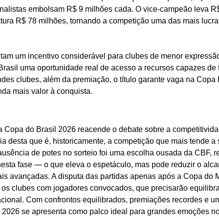
inalistas embolsam R$ 9 milhões cada. O vice-campeão leva R$
ura R$ 78 milhões, tornando a competição uma das mais lucrati
tam um incentivo considerável para clubes de menor expressão 
asil uma oportunidade real de acesso a recursos capazes de 
ndes clubes, além da premiação, o título garante vaga na Copa 
da mais valor à conquista.
da Copa do Brasil 2026 reacende o debate sobre a competitivida
cia desta que é, historicamente, a competição que mais tende a
 ausência de potes no sorteio foi uma escolha ousada da CBF, r
 nesta fase — o que eleva o espetáculo, mas pode reduzir o alc
is avançadas. A disputa das partidas apenas após a Copa do 
a os clubes com jogadores convocados, que precisarão equilibrar
acional. Com confrontos equilibrados, premiações recordes e um
l 2026 se apresenta como palco ideal para grandes emoções n