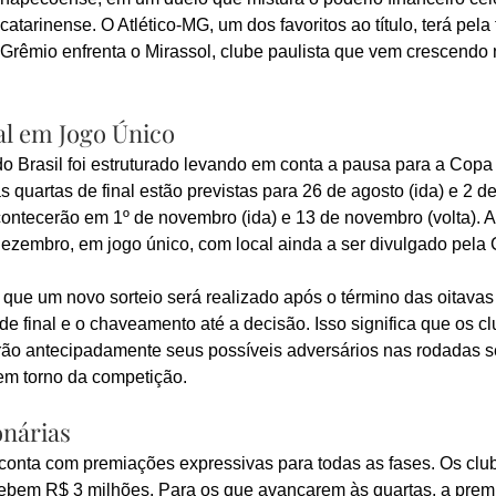
tarinense. O Atlético-MG, um dos favoritos ao título, terá pela 
Grêmio enfrenta o Mirassol, clube paulista que vem crescendo 
al em Jogo Único
o Brasil foi estruturado levando em conta a pausa para a Cop
s quartas de final estão previstas para 26 de agosto (ida) e 2 d
acontecerão em 1º de novembro (ida) e 13 de novembro (volta). 
dezembro, em jogo único, com local ainda a ser divulgado pela
ue um novo sorteio será realizado após o término das oitavas p
de final e o chaveamento até a decisão. Isso significa que os cl
rão antecipadamente seus possíveis adversários nas rodadas s
m torno da competição.
onárias
conta com premiações expressivas para todas as fases. Os clu
ecebem R$ 3 milhões. Para os que avançarem às quartas, a prem