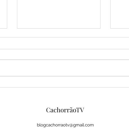
Espanha domina Argentina,
Mara
vence na prorrogação e
eleit
conquista o bicampeonato
elei
mundial
MA
CachorrãoTV
blogcachorraotv@gmail.com