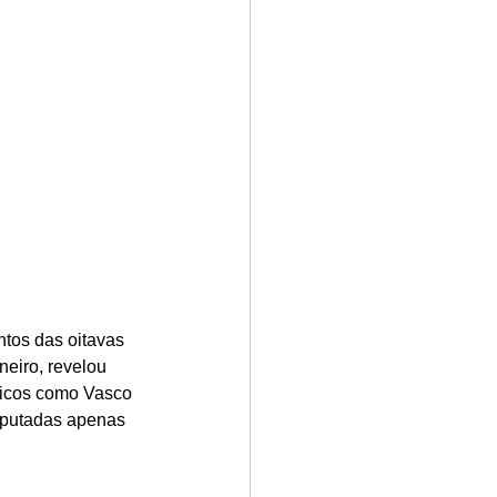
ntos das oitavas 
neiro, revelou 
sicos como Vasco 
isputadas apenas 