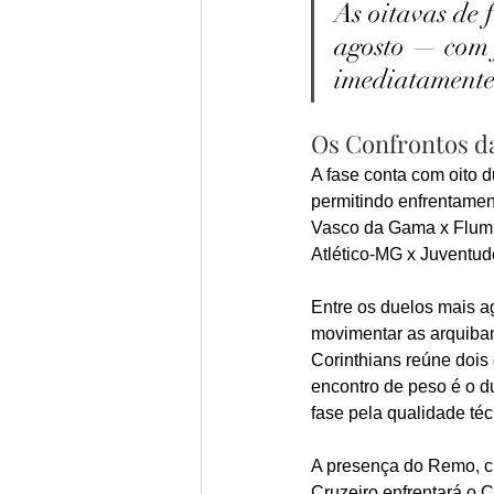
As oitavas de 
agosto — com j
imediatamente
Os Confrontos da
A fase conta com oito d
permitindo enfrentament
Vasco da Gama x Flumine
Atlético-MG x Juventud
Entre os duelos mais a
movimentar as arquiban
Corinthians reúne dois 
encontro de peso é o d
fase pela qualidade té
A presença do Remo, cl
Cruzeiro enfrentará o 