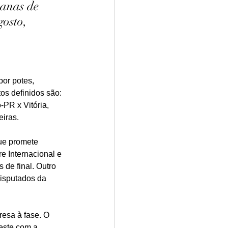
manas de 
osto, 
por potes, 
os definidos são: 
-PR x Vitória, 
iras.
ue promete 
e Internacional e 
de final. Outro 
isputados da 
esa à fase. O 
este com a 