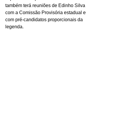
também terá reuniões de Edinho Silva 
com a Comissão Provisória estadual e 
com pré-candidatos proporcionais da 
legenda.
A plenária do PT maranhense nesta 
sexta-feira (15) pode se tornar um 
marco na corrida eleitoral estadual. A 
exibição pública do vídeo de Lula 
reforça a aposta do partido em uma 
candidatura própria, mas a dissência 
interna deixa claro que o mero 
respaldo presidencial não é suficiente 
para unificar o campo progressista 
maranhense. Camarão enfrentará os 
meses seguintes com a tarefa de 
consolidar alianças, reduzir 
resistências internas e provar 