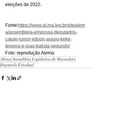
eleições de 2022.
Fonte:
https://www.al.ma.leg.br/sitealem
a/assembleia-empossa-deputados-
catule-junior-edson-araujo-keke-
teixeira-e-joao-batista-segundo/
Foto: reprodução Alema
Alema
Assembleia Legislativa do Maranhão
Deputado Estadual
Ver tudo
Posts recentes