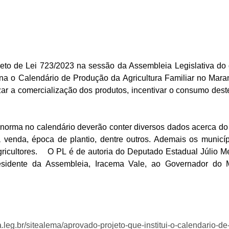
ina o Calendário de Produção da Agricultura Familiar no Mara
zar a comercialização dos produtos, incentivar o consumo deste
 venda, época de plantio, dentre outros. Ademais os municípi
icultores.    O PL é de autoria do Deputado Estadual Júlio M
sidente da Assembleia, Iracema Vale, ao Governador do M
a.leg.br/sitealema/aprovado-projeto-que-institui-o-calendario-d