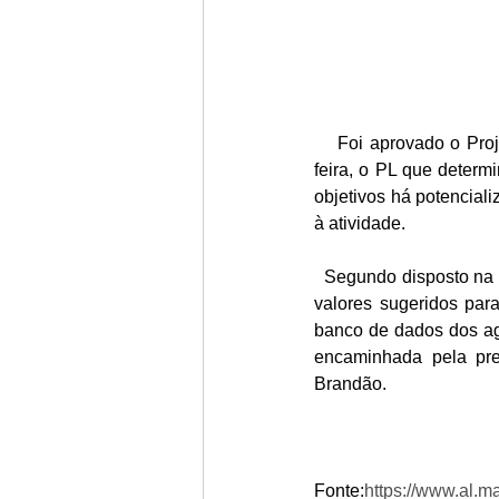
    Foi aprovado o Projeto de Lei 723/2023 na sessão da Assembleia Legislativa do dia 29/05, quarta-
feira, o PL que determ
objetivos há potenciali
à atividade.  
  Segundo disposto na norma no calendário deverão conter diversos dados acerca do tipo de produção, 
valores sugeridos para
banco de dados dos agr
encaminhada pela pre
Brandão.
Fonte:
https://www.al.m