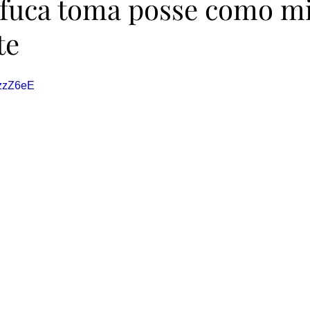
fuca toma posse como mi
te
AzzZ6eE