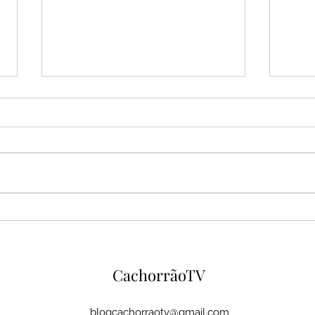
Espanha domina Argentina,
Mara
vence na prorrogação e
eleit
conquista o bicampeonato
elei
mundial
MA
CachorrãoTV
blogcachorraotv@gmail.com