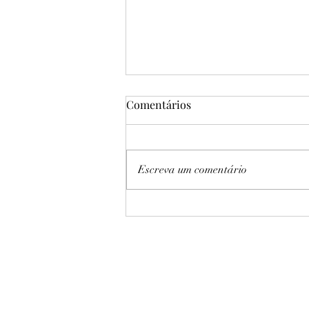
Comentários
Escreva um comentário
Sampaio Basquete vence
Cerrado por 61 a 46 no Jogo 3
e garante quinta final
consecutiva da LBF