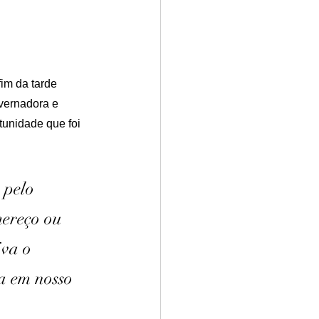
im da tarde 
overnadora e 
unidade que foi 
 pelo 
mereço ou 
va o 
a em nosso 