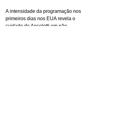
A intensidade da programação nos 
primeiros dias nos EUA revela o 
cuidado de Ancelotti em não 
desperdiçar nenhuma hora antes da 
estreia. Dois treinos no mesmo dia, no 
segundo dia em solo americano, 
sinaliza que o italiano quer maximizar 
o tempo com o grupo completo. O 
amistoso contra o Egito será o 
termometro definitivo: mais do que o 
resultado, Ancelotti busca 
entrosamento, ritmo e uma resposta 
sobre quem ocupa cada posição no 
time titular da Copa. A expectativa do 
país é enorme, e Morristown está se 
tornando, dia a dia, o epicentro das 
esperanças brasileiras pela hexa.