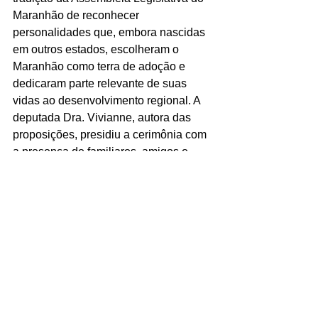
Maranhão de reconhecer 
personalidades que, embora nascidas 
em outros estados, escolheram o 
Maranhão como terra de adoção e 
dedicaram parte relevante de suas 
vidas ao desenvolvimento regional. A 
deputada Dra. Vivianne, autora das 
proposições, presidiu a cerimônia com 
a presença de familiares, amigos e 
autoridades.
A concessão do título de Cidadão 
Maranhense a Paulo Roberto Kreling e 
ao juiz Pedro Henrique Pascoal revela 
a capacidade da ALEMA de valorizar 
não apenas figuras políticas, mas 
agentes do desenvolvimento 
econômico e da Justiça. No caso de 