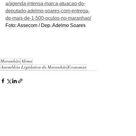
a/agenda-intensa-marca-atuacao-do-
deputado-adelmo-soares-com-entrega-
de-mais-de-1-500-oculos-no-maranhao/
Foto: Assecom / Dep. Adelmo Soares
Maranhão
Alema
Assembleia Legislativa do Maranhão
Economia
Ver tudo
Posts recentes