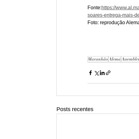
Fonte:
https://www.al.m
soares-entrega-mais-d
Foto: reprodução Alem
Maranhão
Alema
Assemble
Posts recentes