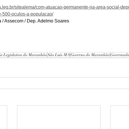
a.leg.br/sitealema/com-atuacao-permanente-na-area-social-de
e-500-oculos-a-populacao/
a / Assecom / Dep. Adelmo Soares
ia Legislativa do Maranhão
São Luís-MA
Governo do Maranhão
Governado