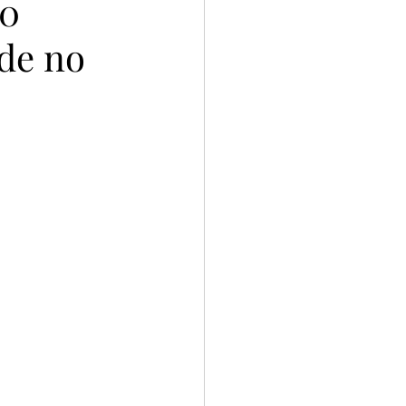
00
de no